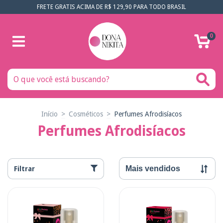
FRETE GRATIS ACIMA DE R$ 129,90 PARA TODO BRASIL
0
Início
>
Cosméticos
>
Perfumes Afrodisíacos
Perfumes Afrodisíacos
Filtrar